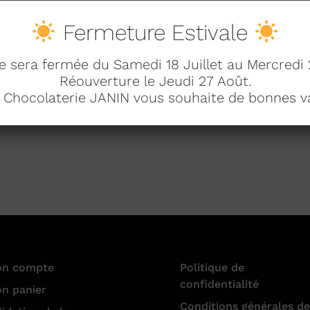
Fermeture Estivale
 sera fermée du Samedi 18 Juillet au Mercredi 
Réouverture le Jeudi 27 Août.
a Chocolaterie JANIN vous souhaite de bonnes v
n compte
Politique de
confidentialité
n panier
Conditions générales de