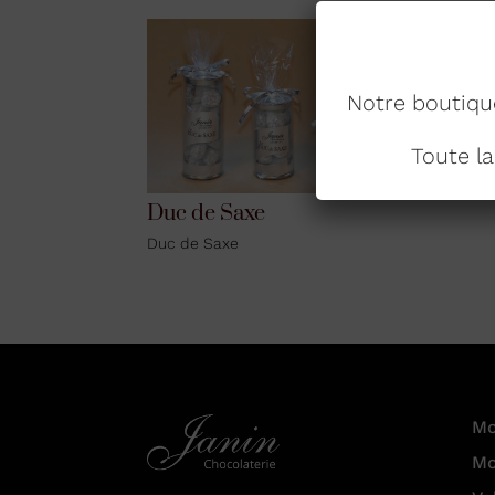
Notre boutique
Toute l
Duc de Saxe
Duc de Saxe
Mo
Mo