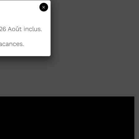
×
26 Août inclus.
acances.