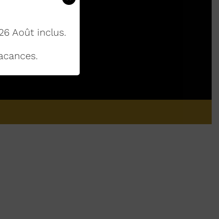
26 Août inclus.
acances.