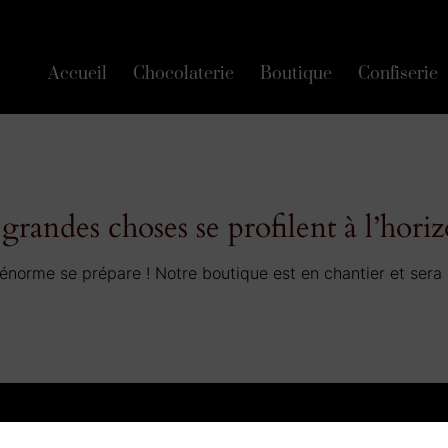
Accueil
Chocolaterie
Boutique
Confiserie
grandes choses se profilent à l’hori
norme se prépare ! Notre boutique est en chantier et sera 