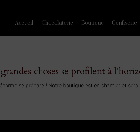
Accueil
Chocolaterie
Boutique
Confiserie
grandes choses se profilent à l’hori
norme se prépare ! Notre boutique est en chantier et sera 