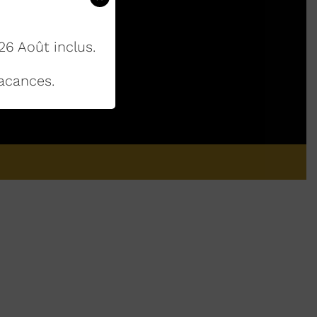
26 Août inclus.
acances.