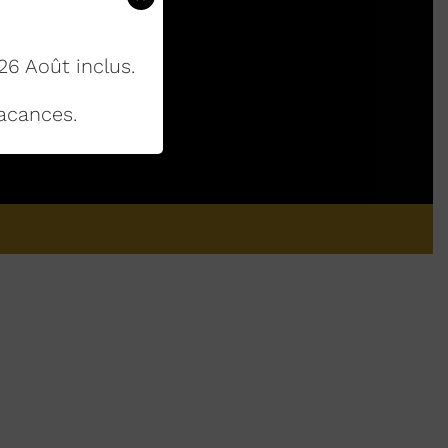
26 Août inclus.
acances.