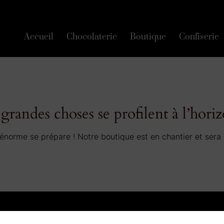
Accueil
Chocolaterie
Boutique
Confiserie
grandes choses se profilent à l’hori
norme se prépare ! Notre boutique est en chantier et sera 