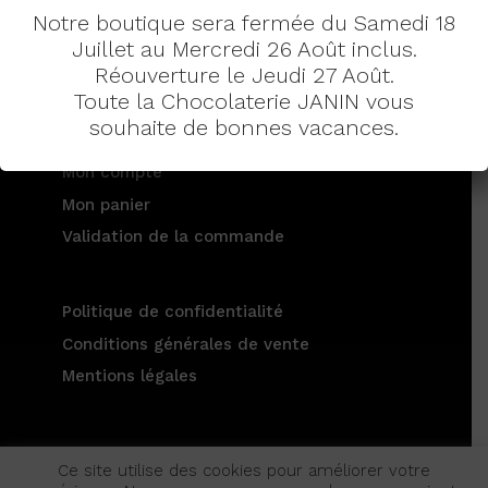
Notre boutique sera fermée du Samedi 18
Juillet au Mercredi 26 Août inclus.
Réouverture le Jeudi 27 Août.
129 av. du Maréchal de Saxe 69003 LYON
Toute la Chocolaterie JANIN vous
Tél : 04 78 60 18 11
souhaite de bonnes vacances.
Mon compte
Mon panier
Validation de la commande
Politique de confidentialité
Conditions générales de vente
Mentions légales
Ce site utilise des cookies pour améliorer votre